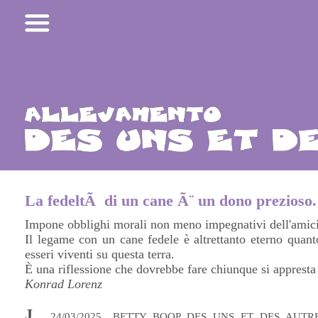
La fedeltÃ di un cane Ã¨ un dono prezioso.
Impone obblighi morali non meno impegnativi dell'amic
Il legame con un cane fedele è altrettanto eterno quanto
esseri viventi su questa terra.
È una riflessione che dovrebbe fare chiunque si appresta
Konrad Lorenz
J
24/03/2025
BETTY BOOP DES UNS ET DES AUTRE