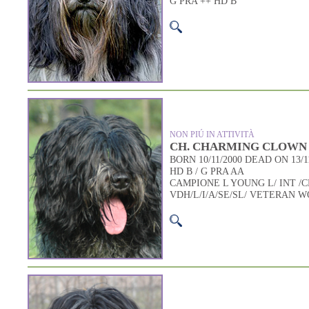
G PRA ++ HD B
NON PIÚ IN ATTIVITÀ
CH. CHARMING CLOWN D
BORN 10/11/2000 DEAD ON 13/11
HD B / G PRA AA
CAMPIONE L YOUNG L/ INT /C
VDH/L/I/A/SE/SL/ VETERAN 