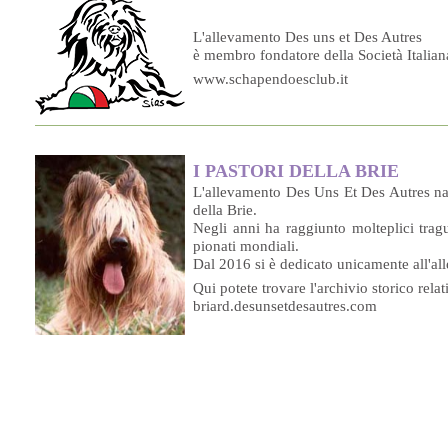
L'allevamento Des uns et Des Autres
è membro fondatore della Società Itali
www.schapendoesclub.it
I PA­STO­RI DEL­LA BRIE
L'al­le­va­men­to Des Uns Et Des Au­tres na­sce
del­la Brie.
Ne­gli an­ni ha rag­giun­to mol­te­pli­ci tra­g
pio­na­ti mondiali.
Dal 2016 si è de­di­ca­to u­ni­ca­men­te all'a
Qui po­te­te tro­va­re l'ar­chi­vio sto­ri­co re­la
briard.desunsetdesautres.com