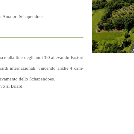
ana Amatori Schapendoes
 al­la fi­ne de­gli an­ni '80 al­le­van­do Pa­sto­ri
uar­di in­ter­na­zio­na­li, vin­cen­do an­che 4 cam­
l­le­va­men­to del­lo Schapendoes.
­ti­vo ai Briard