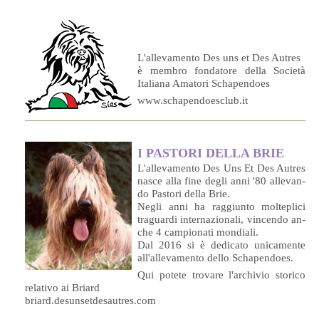
L'allevamento Des uns et Des Autres
è membro fondatore della Società
Italiana Amatori Schapendoes
www.schapendoesclub.it
I PA­STO­RI DEL­LA BRIE
L'al­le­va­men­to Des Uns Et Des Au­tres
na­sce al­la fi­ne de­gli an­ni '80 al­le­van­
do Pa­sto­ri del­la Brie.
Ne­gli an­ni ha rag­giun­to mol­te­pli­ci
tra­guar­di in­ter­na­zio­na­li, vin­cen­do an­
che 4 cam­pio­na­ti mondiali.
Dal 2016 si è de­di­ca­to u­ni­ca­men­te
all'al­le­va­men­to del­lo Schapendoes.
Qui po­te­te tro­va­re l'ar­chi­vio sto­ri­co
re­la­ti­vo ai Briard
briard.desunsetdesautres.com