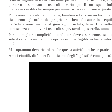
Nata in Inghilterra e derivata dalle prove di concorso ippico, qu
percorso disseminato di ostacoli di vario tipo. Il suo aspetto lu
cuore dei cinofili che sempre più numerosi si avvicinano a questa a
Può essere praticata da chiunque, bambini ed anziani inclusi, ma pe
sia attento agli ordini del proprietario, ben educato e ben equil
dell'educazione: marcia al guinzaglio, seduto, terra. Una volta
conoscenza con i diversi ostacoli: siepe, tavola, passerella, tunnel
Per una migliore complicità il conduttore deve essere entusiasta 
solo il cane ma anche lui. Scoprirà così che l'agility richiede velo
lui!
Ma soprattutto deve ricordare che questa attività, anche se praticata
Amici cinofili, diffidate: l'entusiasmo degli "agilisti" è contagioso!